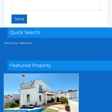
Send
Quick Search
Search by reference
Featured Property
Previous
Next